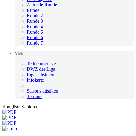
Aktuelle Runde
Runde 1
Runde 2
Runde 3
Runde 4
Runde 5
Runde 6
Runde 7
Mehr
Teilnehmerliste
DWZ der Liga
Ligastatistiken
Infokarte
Saisonstatistiken
Termine
Rangliste Senioren