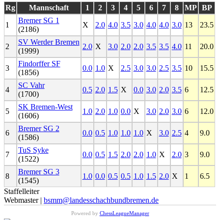
Rg
Mannschaft
1
2
3
4
5
6
7
8
MP
BP
Bremer SG 1
1
X
2.0
4.0
3.5
3.0
4.0
4.0
3.0
13
23.5
(2186)
SV Werder Bremen
2
2.0
X
3.0
2.0
2.0
3.5
3.5
4.0
11
20.0
(1999)
Findorffer SF
3
0.0
1.0
X
2.5
3.0
3.0
2.5
3.5
10
15.5
(1856)
SC Vahr
4
0.5
2.0
1.5
X
0.0
3.0
2.0
3.5
6
12.5
(1700)
SK Bremen-West
5
1.0
2.0
1.0
0.0
X
3.0
2.0
3.0
6
12.0
(1606)
Bremer SG 2
6
0.0
0.5
1.0
1.0
1.0
X
3.0
2.5
4
9.0
(1586)
TuS Syke
7
0.0
0.5
1.5
2.0
2.0
1.0
X
2.0
3
9.0
(1522)
Bremer SG 3
8
1.0
0.0
0.5
0.5
1.0
1.5
2.0
X
1
6.5
(1545)
Staffelleiter
Webmaster |
bsmm@landesschachbundbremen.de
Powered by
ChessLeagueManager