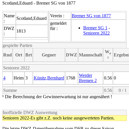
Scotland,Eduard - Bremer SG von 1877
Name
Verein :
Bremer SG von 1877
Scotland,Eduard
:
gemeldet
Bremer SG 1
-
DWZ
für :
1813
Senioren 2022
:
gespielte Partien
W
e
Rnd
Ort
Brt
Gegner
DWZ
Mannschaft
Ergebn
¹
Senioren 2022
Werder
4
Heim
3
Künitz,Bernhard
1768
0.56
0
Bremen 2
Summe
0.56
0 / 1
¹ Die Berechnung der Gewinnerwartung ist nur angenähert !
Inoffizielle DWZ Auswertung
Senioren 2022-Es gibt z.Z. noch keine ausgewerteten Partien.
Die letzte DWZ-Datenübernahme vom DSB zu dieser Saison